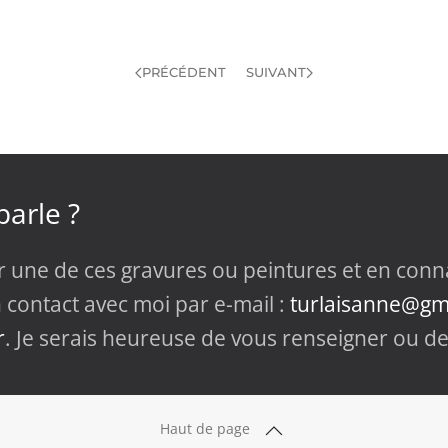
PRÉCÉDENT
SUIVANT
arle ?
r une de ces gravures ou peintures et en connaî
 contact avec moi par e-mail :
turlaisanne@gm
r
. Je serais heureuse de vous renseigner ou d
Haut de page