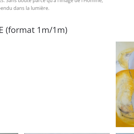
nts. Sans doute parce qu’à l’image de l’Homme,
pendu dans la lumière.
E (format 1m/1m)