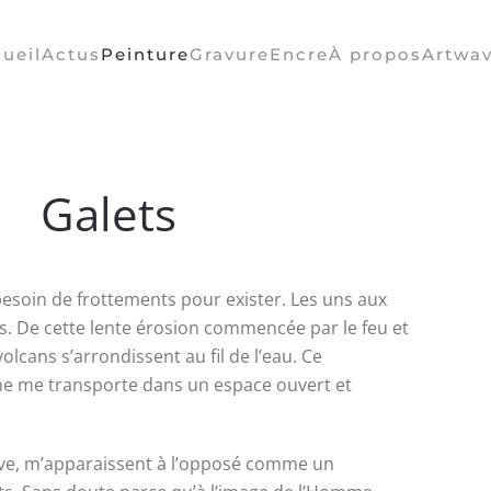
ueil
Actus
Peinture
Gravure
Encre
À propos
Artwa
Galets
t besoin de frottements pour exister. Les uns aux
ts. De cette lente érosion commencée par le feu et
volcans s’arrondissent au fil de l’eau. Ce
ne me transporte dans un espace ouvert et
sive, m’apparaissent à l’opposé comme un